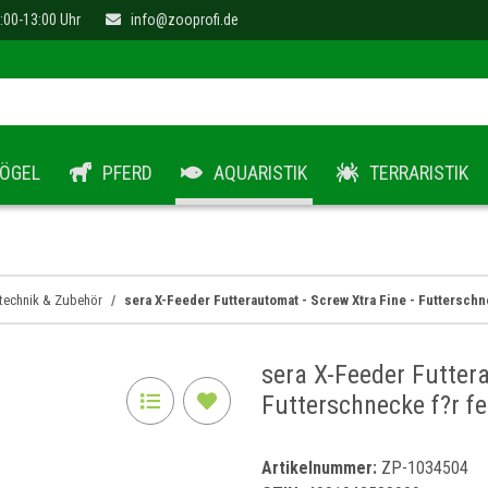
:00-13:00 Uhr
info@zooprofi.de
ÖGEL
PFERD
AQUARISTIK
TERRARISTIK
technik & Zubehör
sera X-Feeder Futterautomat - Screw Xtra Fine - Futterschn
sera X-Feeder Futter
Futterschnecke f?r f
Artikelnummer:
ZP-1034504