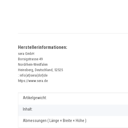
Herstellerinformationen:
sera GmbH
Borsigstrasse 49
Nordrhein-Westfalen
Heinsberg, Deutschland, 52525
: info(at)sera(dot)de
https://www.sera.de
Produkteigenschaft
Wert
Artikelgewicht:
Inhalt:
Abmessungen ( Länge × Breite × Höhe ):