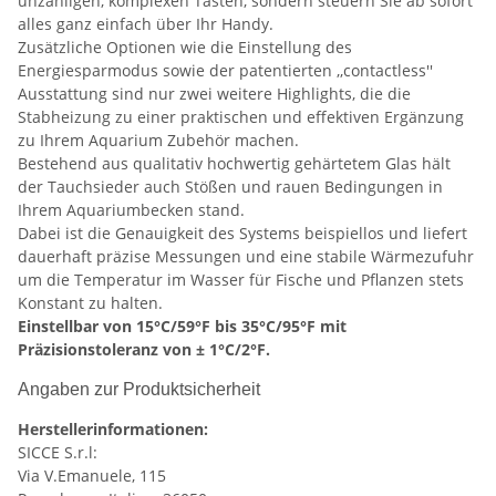
unzähligen, komplexen Tasten, sondern steuern Sie ab sofort
alles ganz einfach über Ihr Handy.
Zusätzliche Optionen wie die Einstellung des
Energiesparmodus sowie der patentierten ,,contactless''
Ausstattung sind nur zwei weitere Highlights, die die
Stabheizung zu einer praktischen und effektiven Ergänzung
zu Ihrem Aquarium Zubehör machen.
Bestehend aus qualitativ hochwertig gehärtetem Glas hält
der Tauchsieder auch Stößen und rauen Bedingungen in
Ihrem Aquariumbecken stand.
Dabei ist die Genauigkeit des Systems beispiellos und liefert
dauerhaft präzise Messungen und eine stabile Wärmezufuhr
um die Temperatur im Wasser für Fische und Pflanzen stets
Konstant zu halten.
Einstellbar von 15°C/59°F bis 35°C/95°F mit
Präzisionstoleranz von ± 1°C/2°F.
Angaben zur Produktsicherheit
Herstellerinformationen:
SICCE S.r.l:
Via V.Emanuele, 115