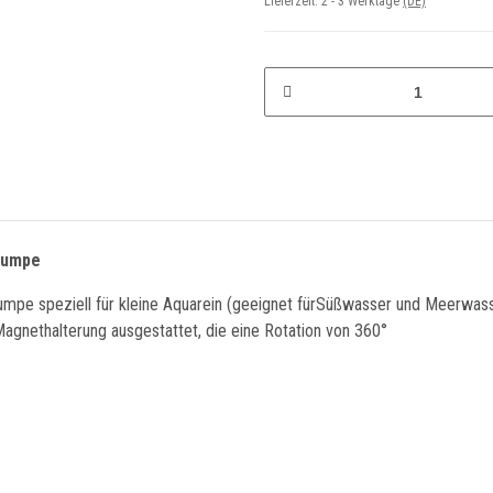
Lieferzeit:
2 - 3 Werktage
(DE)
pumpe
umpe speziell für kleine Aquarein (geeignet fürSüßwasser und Meerwas
Magnethalterung ausgestattet, die eine Rotation von 360°