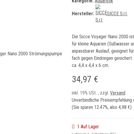
Kategorie:
Aquaristik
Hersteller:
SICCE S.r.l:
Die Sicce Voyager Nano 2000 ist 
für kleine Aquarien (Süßwasser u
anpassbarer Auslauf, geeignet f
fach gegen Eindringen gesichert.
ca. 4,4 x 4,4 x 6 cm.
34,97 €
inkl. 19% USt. , zzgl.
Versand
Unverbindliche Preisempfehlung 
(Sie sparen
12.47%
, also
4,98 €
)
1 Auf Lager