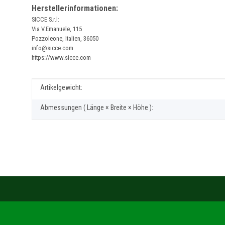
Herstellerinformationen:
SICCE S.r.l:
Via V.Emanuele, 115
Pozzoleone, Italien, 36050
info@sicce.com
https://www.sicce.com
Produkteigenschaft
Wert
Artikelgewicht:
Abmessungen ( Länge × Breite × Höhe ):