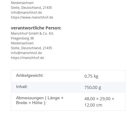
Niedersachsen
Stelle, Deutschland, 21435
info@marschhof.de
https://www.marschhof.de
verantwortliche Person:
Marschhof GmbH & Co. KG
Fliegenberg 38
Niedersachsen
Stelle, Deutschland, 21435
info@marschhof.de
https://marschhof.de
Produkteigenschaft
Wert
Artikelgewicht:
0,75
kg
Inhalt:
750,00 g
Abmessungen ( Länge ×
48,00 × 29,00 ×
Breite × Höhe ):
12,00 cm