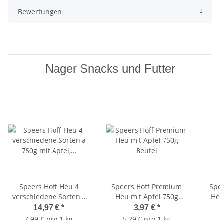
Bewertungen
Nager Snacks und Futter
Speers Hoff Heu 4
Speers Hoff Premium
Sp
verschiedene Sorten a
Heu mit Apfel 750g
He
750g mit Apfel, Blüten
Beutel
14,97 €
*
3,97 €
*
Gartengemüse und
4,99 € pro 1 kg
5,29 € pro 1 kg