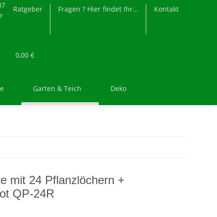
07
Ratgeber
Fragen ? Hier findet Ihr...
Kontakt
r
0,00 €
re
Garten & Teich
Deko
te mit 24 Pflanzlöchern +
Pot QP-24R