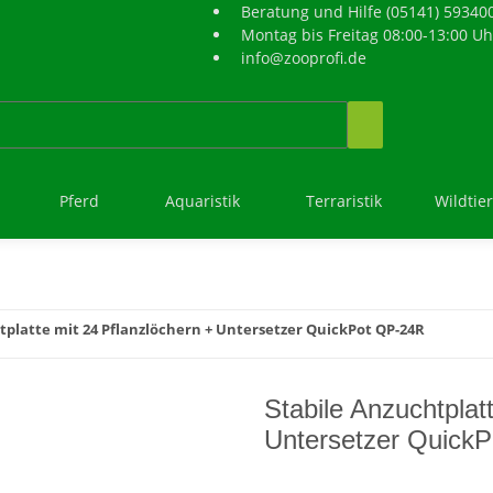
Beratung und Hilfe (05141) 59340
Montag bis Freitag 08:00-13:00 Uh
info@zooprofi.de
Pferd
Aquaristik
Terraristik
Wildtie
tplatte mit 24 Pflanzlöchern + Untersetzer QuickPot QP-24R
Stabile Anzuchtplat
Untersetzer Quick