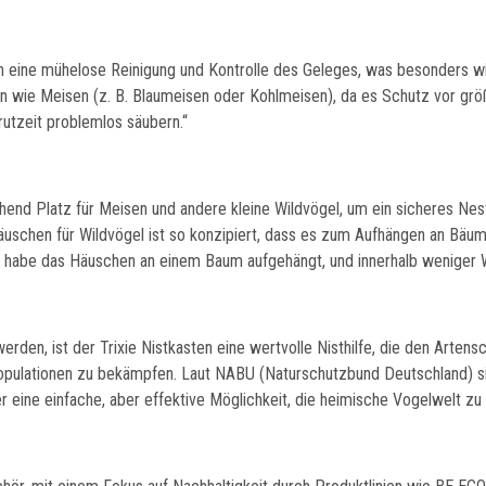
n eine mühelose Reinigung und Kontrolle des Geleges, was besonders wic
ten wie Meisen (z. B. Blaumeisen oder Kohlmeisen), da es Schutz vor grö
rutzeit problemlos säubern.“
chend Platz für Meisen und andere kleine Wildvögel, um ein sicheres 
äuschen für Wildvögel ist so konzipiert, dass es zum Aufhängen an Bäum
Ich habe das Häuschen an einem Baum aufgehängt, und innerhalb weniger 
rden, ist der Trixie Nistkasten eine wertvolle Nisthilfe, die den Artens
opulationen zu bekämpfen. Laut NABU (Naturschutzbund Deutschland) si
 eine einfache, aber effektive Möglichkeit, die heimische Vogelwelt zu 