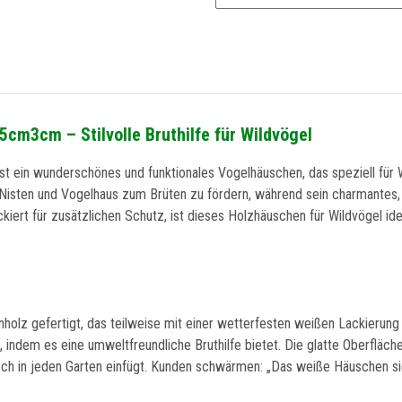
cm3cm – Stilvolle Bruthilfe für Wildvögel
 ein wunderschönes und funktionales Vogelhäuschen, das speziell für W
um Nisten und Vogelhaus zum Brüten zu fördern, während sein charmantes
ackiert für zusätzlichen Schutz, ist dieses Holzhäuschen für Wildvögel i
nholz gefertigt, das teilweise mit einer wetterfesten weißen Lackierun
, indem es eine umweltfreundliche Bruthilfe bietet. Die glatte Oberfläc
isch in jeden Garten einfügt. Kunden schwärmen: „Das weiße Häuschen s