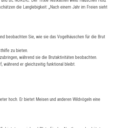
CO und BE NORDIC. Der Trixie Nistkasten weiß Häuschen Holz
schätzen die Langlebigkeit: „Nach einem Jahr im Freien sieht
d beobachten Sie, wie sie das Vogelhäuschen für die Brut
hilfe zu bieten.
bringen, während sie die Brutaktivitäten beobachten.
 während er gleichzeitig funktional bleibt.
ter hoch. Er bietet Meisen und anderen Wildvögeln eine