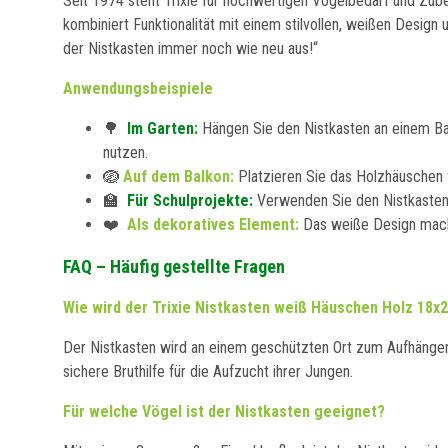
Seit 1974 steht Trixie für hochwertigen Vogelbedarf und Zub
kombiniert Funktionalität mit einem stilvollen, weißen Desig
der Nistkasten immer noch wie neu aus!“
Anwendungsbeispiele
🌳
Im
Garten:
Hängen Sie den Nistkasten an einem Ba
nutzen.
🪺
Auf dem Balkon:
Platzieren Sie das Holzhäuschen f
🏫
Für Schulprojekte:
Verwenden Sie den Nistkasten 
❤️
Als dekoratives Element:
Das weiße Design macht 
FAQ – Häufig gestellte Fragen
Wie wird der Trixie Nistkasten weiß Häuschen Holz 1
Der Nistkasten wird an einem geschützten Ort zum Aufhängen
sichere Bruthilfe für die Aufzucht ihrer Jungen.
Für welche Vögel ist der Nistkasten geeignet?