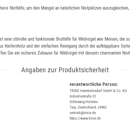
ere Nisthilfe, um den Mangel an natürlichen Nistplätzen auszugleichen, 
ine stilvolle und funktionale Bruthilfe für Wildvögel wie Meisen, die s
us Kiefernholz und der einfachen Reinigung durch die aufklappbare Seit
affen Sie ein sicheres Zuhause für Wildvögel mit diesem charmanten Nis
Angaben zur Produktsicherheit
verantwortliche Person:
TRIXIE Heimtierbedarf GmbH & Co. KG
Industriestraße 32
Schleswig-Holstein
Tarp, Deutschland, 24963
vertrieb@trixie.de
https://www.trixie.de