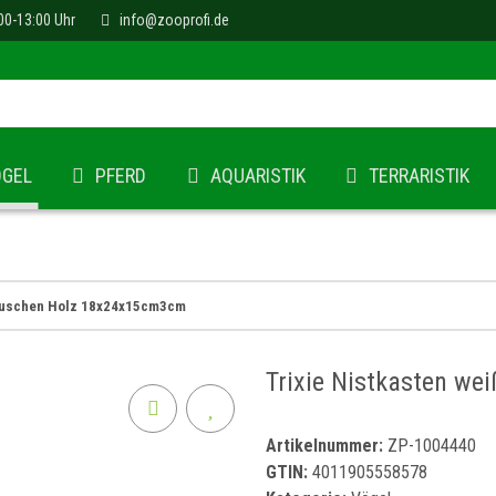
00-13:00 Uhr
info@zooprofi.de
ÖGEL
PFERD
AQUARISTIK
TERRARISTIK
Häuschen Holz 18x24x15cm3cm
Trixie Nistkasten w
Artikelnummer:
ZP-1004440
GTIN:
4011905558578