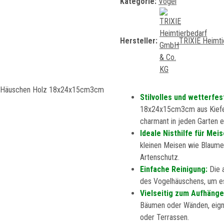
Kategorie:
Vögel
Hersteller:
TRIXIE Heimt
Stilvolles und wetterfes
18x24x15cm3cm aus Kiefern
charmant in jeden Garten e
Ideale Nisthilfe für Mei
kleinen Meisen wie Blaumei
Artenschutz.
Einfache Reinigung:
Die 
des Vogelhäuschens, um es
Vielseitig zum Aufhäng
Bäumen oder Wänden, eigne
oder Terrassen.