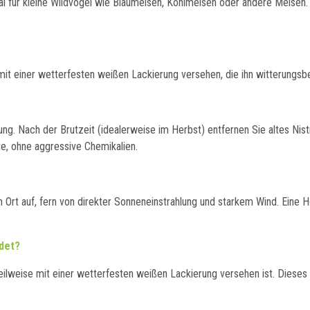
al für kleine Wildvögel wie Blaumeisen, Kohlmeisen oder andere Meisen.
se mit einer wetterfesten weißen Lackierung versehen, die ihn witterung
ng. Nach der Brutzeit (idealerweise im Herbst) entfernen Sie altes Nist
, ohne aggressive Chemikalien.
Ort auf, fern von direkter Sonneneinstrahlung und starkem Wind. Eine H
det?
lweise mit einer wetterfesten weißen Lackierung versehen ist. Dieses Mat