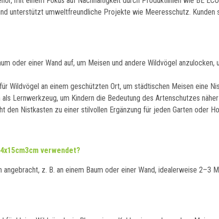
ehör, mit einem Fokus auf Nachhaltigkeit durch Produktlinien wie BE E
n und unterstützt umweltfreundliche Projekte wie Meeresschutz. Kunden 
um oder einer Wand auf, um Meisen und andere Wildvögel anzulocken, un
ür Wildvögel an einem geschützten Ort, um städtischen Meisen eine Nist
als Lernwerkzeug, um Kindern die Bedeutung des Artenschutzes näherzu
den Nistkasten zu einer stilvollen Ergänzung für jeden Garten oder Hof,
8x24x15cm3cm verwendet?
 angebracht, z. B. an einem Baum oder einer Wand, idealerweise 2–3 Me