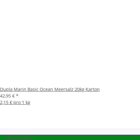
Dupla Marin Basic Ocean Meersalz 20kg Karton
42,95 €
*
2,15 € pro 1 kg
ZooProfi.de