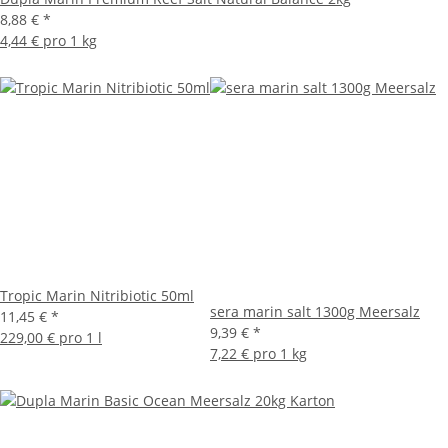
8,88 €
*
4,44 € pro 1 kg
Tropic Marin Nitribiotic 50ml
sera marin salt 1300g Meersalz
11,45 €
*
9,39 €
*
229,00 € pro 1 l
7,22 € pro 1 kg