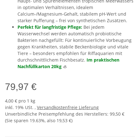
Haupt- und Spurenelementen tropischen Meerwassers
in optimalen Verhältnissen, idealem
Calcium-/Magnesium-Gehalt, stabilem pH-Wert und
starker Pufferung – frei von synthetischen Zusätzen.
Perfekt für langfristige Pflege:
Bei jedem
Wasserwechsel werden automatisch probiotische
Bakterien nachgefüllt: Für kontinuierliche Vorbeugung
gegen Krankheiten, stabile Beckenbiologie und vitale
Tiere – besonders empfohlen für Riffaquarien mit
durchschnittlichem Fischbesatz.
Im praktischen
Nachfüllkarton 20kg
🦪
79,97 €
4,00 € pro 1 kg
inkl. 19% USt. ,
Versandkostenfreie Lieferung
Unverbindliche Preisempfehlung des Herstellers
:
99,50 €
(Sie sparen
19.63%
, also
19,53 €
)