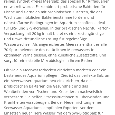
reines, synthetikfreies Meersalz, das speziell für Riffaquarien
entwickelt wurde. Es kombiniert probiotische Bakterien für
Fische und Garnelen mit prebiotischen Zusätzen, die das
Wachstum nützlicher Bakterienstämme fördern und
nährstoffarme Bedingungen im Aquarium schaffen – ideal
für LPS- und SPS-Korallen. In der praktischen Nachfüllkarton-
Verpackung mit 20 kg Inhalt bietet es eine kostengünstige
und umweltfreundliche Lösung für regelmäßige
Wasserwechsel. Als angereichertes Meersalz enthält es alle
70 Spurenelemente des natürlichen Meerwassers in
optimalen Verhältnissen, ohne künstliche Zusatzstoffe, und
sorgt für eine stabile Mikrobiologie in Ihrem Becken.
Ob Sie ein Meerwasserbecken einrichten möchten oder ein
bestehendes Aquarium pflegen: Dies ist das perfekte Salz um
ein Meerwasseraquarium neu einzurichten, da die
probiotischen Bakterien die Gesundheit und das
Wohlbefinden von Fischen und Krebstieren nachweislich
verbessern. Sie helfen, Stresssituationen zu überwinden und
Krankheiten vorzubeugen. Bei der Neueinrichtung eines
Seewasser Aquariums empfehlen Experten, vor dem
Einsetzen neuer Tiere Wasser mit dem Syn-Biotic Salz für