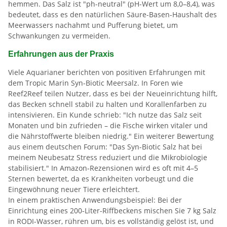
hemmen. Das Salz ist "ph-neutral" (pH-Wert um 8,0–8,4), was
bedeutet, dass es den natürlichen Säure-Basen-Haushalt des
Meerwassers nachahmt und Pufferung bietet, um
Schwankungen zu vermeiden.
Erfahrungen aus der Praxis
Viele Aquarianer berichten von positiven Erfahrungen mit
dem Tropic Marin Syn-Biotic Meersalz. In Foren wie
Reef2Reef teilen Nutzer, dass es bei der Neueinrichtung hilft,
das Becken schnell stabil zu halten und Korallenfarben zu
intensivieren. Ein Kunde schrieb: "Ich nutze das Salz seit
Monaten und bin zufrieden – die Fische wirken vitaler und
die Nährstoffwerte bleiben niedrig." Ein weiterer Bewertung
aus einem deutschen Forum: "Das Syn-Biotic Salz hat bei
meinem Neubesatz Stress reduziert und die Mikrobiologie
stabilisiert." In Amazon-Rezensionen wird es oft mit 4–5
Sternen bewertet, da es Krankheiten vorbeugt und die
Eingewöhnung neuer Tiere erleichtert.
In einem praktischen Anwendungsbeispiel: Bei der
Einrichtung eines 200-Liter-Riffbeckens mischen Sie 7 kg Salz
in RODI-Wasser, rühren um, bis es vollständig gelöst ist, und