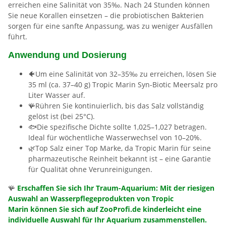
erreichen eine Salinität von 35‰. Nach 24 Stunden können
Sie neue Korallen einsetzen – die probiotischen Bakterien
sorgen für eine sanfte Anpassung, was zu weniger Ausfällen
führt.
Anwendung und Dosierung
🐠Um eine Salinität von 32–35‰ zu erreichen, lösen Sie
35 ml (ca. 37–40 g) Tropic Marin Syn-Biotic Meersalz pro
Liter Wasser auf.
🪸Rühren Sie kontinuierlich, bis das Salz vollständig
gelöst ist (bei 25°C).
🐟Die spezifische Dichte sollte 1,025–1,027 betragen.
Ideal für wöchentliche Wasserwechsel von 10–20%.
🌿Top Salz einer Top Marke, da Tropic Marin für seine
pharmazeutische Reinheit bekannt ist – eine Garantie
für Qualität ohne Verunreinigungen.
🪸
Erschaffen Sie sich Ihr Traum-Aquarium: Mit der riesigen
Auswahl an Wasserpflegeprodukten von Tropic
Marin können Sie sich auf ZooProfi.de kinderleicht eine
individuelle Auswahl für Ihr Aquarium zusammenstellen.