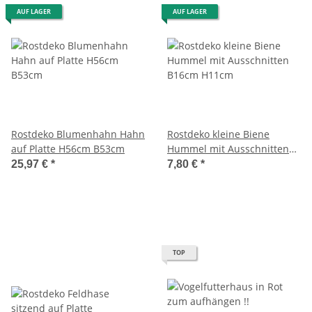
AUF LAGER
AUF LAGER
Rostdeko Blumenhahn Hahn
Rostdeko kleine Biene
auf Platte H56cm B53cm
Hummel mit Ausschnitten
B16cm H11cm
25,97 €
*
7,80 €
*
TOP