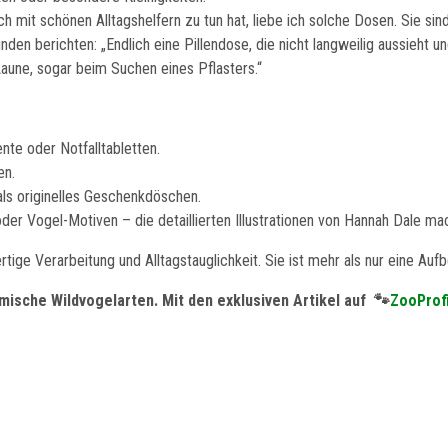
ch mit schönen Alltagshelfern zu tun hat, liebe ich solche Dosen. Sie sin
den berichten: „Endlich eine Pillendose, die nicht langweilig aussieht 
aune, sogar beim Suchen eines Pflasters.“
te oder Notfalltabletten.
en.
ls originelles Geschenkdöschen.
er Vogel-Motiven – die detaillierten Illustrationen von Hannah Dale ma
tige Verarbeitung und Alltagstauglichkeit. Sie ist mehr als nur eine Au
mische Wildvogelarten. Mit den exklusiven Artikel auf 🐾
ZooProf