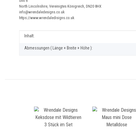
Unit 6
North Lincolnshire, Vereinigtes Königreich, DN20 8HX
info@wrendaledesigns.co.uk
https://www.wrendaledisigns.co.uk
Produkteigenschaft
Wert
Inhalt:
Abmessungen ( Länge × Breite × Höhe ):