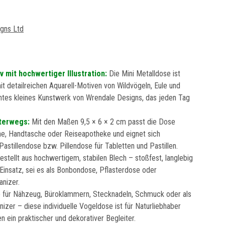
gns Ltd
 mit hochwertiger Illustration:
Die Mini Metalldose ist
it detailreichen Aquarell-Motiven von Wildvögeln, Eule und
 echtes kleines Kunstwerk von Wrendale Designs, das jeden Tag
nterwegs:
Mit den Maßen 9,5 × 6 × 2 cm passt die Dose
he, Handtasche oder Reiseapotheke und eignet sich
astillendose bzw. Pillendose für Tabletten und Pastillen.
estellt aus hochwertigem, stabilen Blech – stoßfest, langlebig
n Einsatz, sei es als Bonbondose, Pflasterdose oder
anizer.
 für Nähzeug, Büroklammern, Stecknadeln, Schmuck oder als
anizer – diese individuelle Vogeldose ist für Naturliebhaber
ein praktischer und dekorativer Begleiter.