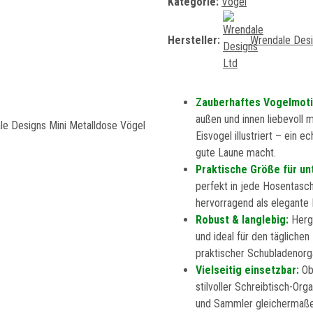
Kategorie:
Vögel
Hersteller:
Wrendale Desi
Zauberhaftes Vogelmotiv
außen und innen liebevoll m
Eisvogel illustriert – ein
gute Laune macht.
Praktische Größe für u
perfekt in jede Hosentasc
hervorragend als elegante P
Robust & langlebig:
Herg
und ideal für den tägliche
praktischer Schubladenorg
Vielseitig einsetzbar:
Ob
stilvoller Schreibtisch-Org
und Sammler gleichermaßen 