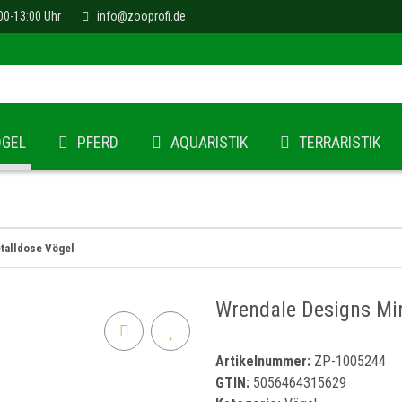
00-13:00 Uhr
info@zooprofi.de
ÖGEL
PFERD
AQUARISTIK
TERRARISTIK
talldose Vögel
Wrendale Designs Min
Artikelnummer:
ZP-1005244
GTIN:
5056464315629