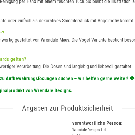
einigung per Hand mit einem feuchten Tuch. So bleibt die Illustration l
ente oder einfach als dekoratives Sammlerstück mit Vogelmotiv kommt s
e?
hwertig gestaltet von Wrendale Maus. Die Vogel-Variante besticht besond
dards gelten?
ertiger Verarbeitung. Die Dosen sind langlebig und liebevoll gestaltet.
n zu Aufbewahrungslösungen suchen – wir helfen gerne weiter! 🦅
iginalprodukt von Wrendale Designs.
Angaben zur Produktsicherheit
verantwortliche Person:
Wrendale Designs Ltd