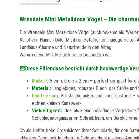
Wrendale Mini Metalldose Vögel – Die charma
Die Wrendale Mini Metalldose Vögel (auch bekannt als "Variety
Künstlerin Hannah Dale. Mit ihren detaillierten, handgemalten 
Landhaus-Charme und Naturfreude in den Alltag.
Warum diese Mini Metalldose so besonders ist
🦉Diese Pillendose besticht durch hochwertige Ver
Maße:
9,5 cm x 6 cm x 2 cm – perfekt kompakt für di
Material:
Langlebiges, robustes Blech, das Stöße und t
Illustrierung:
Vollständig außen und innen illustriert
echten kleinen Kunstwerk.
Vielseitigkeit:
Ideal als kleine individuelle Vogeldose 
Schubladenorganizer im Schreibtisch, um Büroklammer,
Ob als Helfer beim Organisieren Ihrer Schublade, für den Sa
stilvolles Geschenkdöschen für Geldgeschenke, kleine Andenk