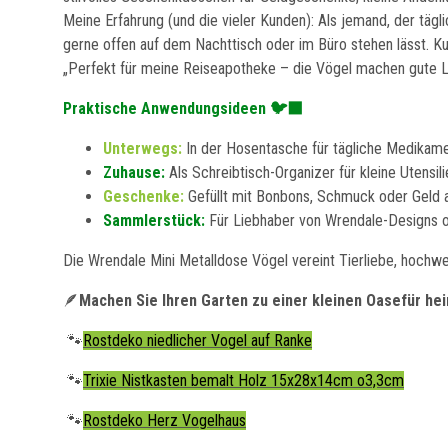
Meine Erfahrung (und die vieler Kunden): Als jemand, der tägli
gerne offen auf dem Nachttisch oder im Büro stehen lässt. Kun
„Perfekt für meine Reiseapotheke – die Vögel machen gute L
Praktische Anwendungsideen 🐦‍⬛
Unterwegs:
In der Hosentasche für tägliche Medikamen
Zuhause:
Als Schreibtisch-Organizer für kleine Utensili
Geschenke:
Gefüllt mit Bonbons, Schmuck oder Geld a
Sammlerstück:
Für Liebhaber von Wrendale-Designs od
Die Wrendale Mini Metalldose Vögel vereint Tierliebe, hochwer
🪶
Machen Sie Ihren Garten zu einer kleinen Oasefür hei
🐾
Rostdeko niedlicher Vogel auf Ranke
🐾
Trixie Nistkasten bemalt Holz 15x28x14cm o3,3cm
🐾
Rostdeko Herz Vogelhaus