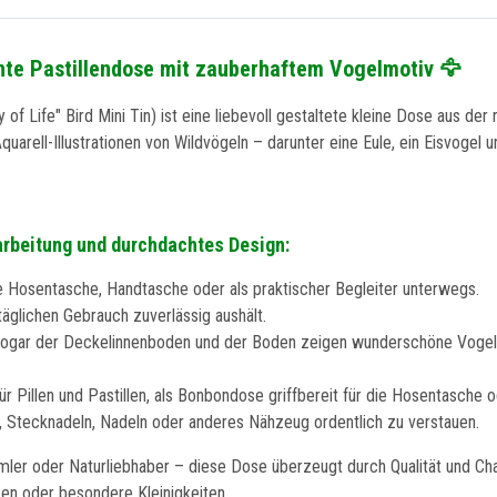
nte Pastillendose mit zauberhaftem Vogelmotiv 🦅
 of Life" Bird Mini Tin) ist eine liebevoll gestaltete kleine Dose aus d
Aquarell-Illustrationen von Wildvögeln – darunter eine Eule, ein Eisvogel 
arbeitung und durchdachtes Design:
e Hosentasche, Handtasche oder als praktischer Begleiter unterwegs.
äglichen Gebrauch zuverlässig aushält.
 – sogar der Deckelinnenboden und der Boden zeigen wunderschöne Vogelm
für Pillen und Pastillen, als Bonbondose griffbereit für die Hosentasche 
 Stecknadeln, Nadeln oder anderes Nähzeug ordentlich zu verstauen.
mmler oder Naturliebhaber – diese Dose überzeugt durch Qualität und Ch
en oder besondere Kleinigkeiten.