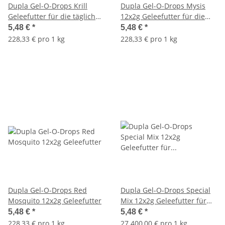
Dupla Gel-O-Drops Krill
Dupla Gel-O-Drops Mysis
Geleefutter für die tägliche
12x2g Geleefutter für die
Fütterung
tägliche Fütterung
5,48 €
*
5,48 €
*
228,33 € pro 1 kg
228,33 € pro 1 kg
Dupla Gel-O-Drops Red
Dupla Gel-O-Drops Special
Mosquito 12x2g Geleefutter
Mix 12x2g Geleefutter für
die tägliche Fütterung
5,48 €
*
5,48 €
*
228,33 € pro 1 kg
27.400,00 € pro 1 kg