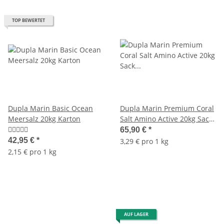
TOP BEWERTET
Dupla Marin Basic Ocean
Dupla Marin Premium Coral
Meersalz 20kg Karton
Salt Amino Active 20kg Sack
Refill Karton
65,90 €
*
42,95 €
*
3,29 € pro 1 kg
2,15 € pro 1 kg
AUF LAGER