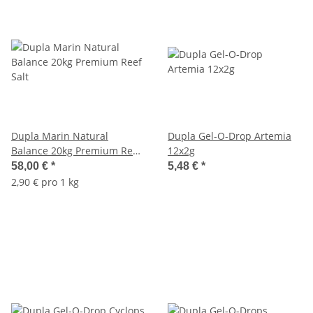
Dupla Marin Natural
Dupla Gel-O-Drop Artemia
Balance 20kg Premium Reef
12x2g
Salt
58,00 €
*
5,48 €
*
2,90 € pro 1 kg