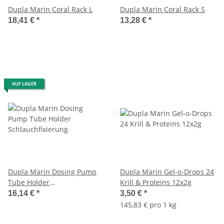
Dupla Marin Coral Rack L
Dupla Marin Coral Rack S
18,41 €
*
13,28 €
*
AUF LAGER
Dupla Marin Dosing Pump
Dupla Marin Gel-o-Drops 24
Tube Holder
Krill & Proteins 12x2g
Schlauchfixierung
16,14 €
*
3,50 €
*
145,83 € pro 1 kg