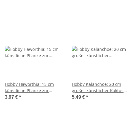
Hobby Haworthia: 15 cm
Hobby Kalanchoe: 20 cm
künstliche Pflanze zur
großer künstlicher Kaktus
Terrariendekoration
für Terrariendekoration
3,97 €
*
5,49 €
*