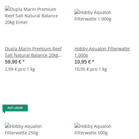
Dupla Marin Premium Reef
Hobby Aqualon Filterwatte
Salt Natural Balance 20kg
1.000g
Eimer
59,90 €
*
10,95 €
*
2,99 € pro 1 kg
10,95 € pro 1 kg
AUF LAGER