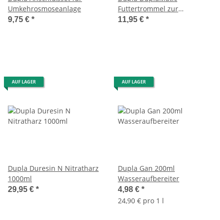
Umkehrosmoseanlage
Futtertrommel zur
Erweiterung
9,75 €
*
11,95 €
*
AUF LAGER
AUF LAGER
Dupla Duresin N Nitratharz
Dupla Gan 200ml
1000ml
Wasseraufbereiter
29,95 €
*
4,98 €
*
24,90 € pro 1 l