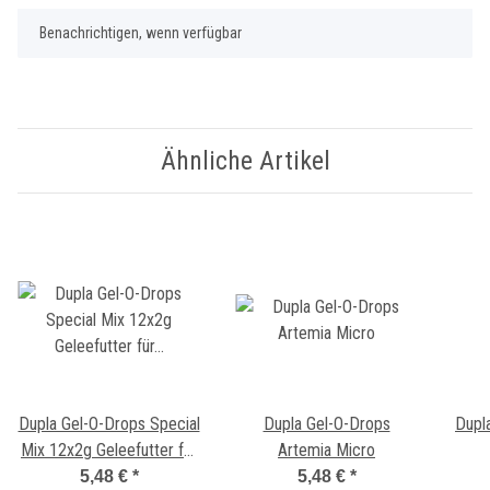
Benachrichtigen, wenn verfügbar
Ähnliche Artikel
Dupla Gel-O-Drops Special
Dupla Gel-O-Drops
Dupl
Mix 12x2g Geleefutter für
Artemia Micro
die tägliche Fütterung
5,48 €
*
5,48 €
*