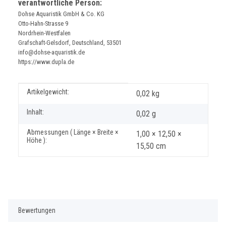
verantwortliche Person:
Dohse Aquaristik GmbH & Co. KG
Otto-Hahn-Strasse 9
Nordrhein-Westfalen
Grafschaft-Gelsdorf, Deutschland, 53501
info@dohse-aquaristik.de
https://www.dupla.de
Produkteigenschaft
Wert
Artikelgewicht:
0,02
kg
Inhalt:
0,02 g
Abmessungen ( Länge × Breite ×
1,00 × 12,50 ×
Höhe ):
15,50 cm
Bewertungen