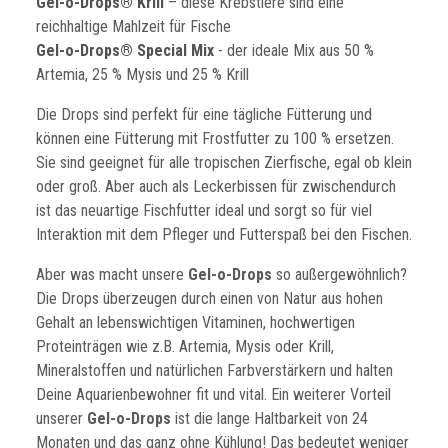
Gel-o-Drops® Krill
– diese Krebstiere sind eine
reichhaltige Mahlzeit für Fische
Gel-o-Drops® Special Mix
- der ideale Mix aus 50 %
Artemia, 25 % Mysis und 25 % Krill
Die Drops sind perfekt für eine tägliche Fütterung und
können eine Fütterung mit Frostfutter zu 100 % ersetzen.
Sie sind geeignet für alle tropischen Zierfische, egal ob klein
oder groß. Aber auch als Leckerbissen für zwischendurch
ist das neuartige Fischfutter ideal und sorgt so für viel
Interaktion mit dem Pfleger und Futterspaß bei den Fischen.
Aber was macht unsere
Gel-o-Drops
so außergewöhnlich?
Die Drops überzeugen durch einen von Natur aus hohen
Gehalt an lebenswichtigen Vitaminen, hochwertigen
Proteinträgen wie z.B. Artemia, Mysis oder Krill,
Mineralstoffen und natürlichen Farbverstärkern und halten
Deine Aquarienbewohner fit und vital. Ein weiterer Vorteil
unserer
Gel-o-Drops
ist die lange Haltbarkeit von 24
Monaten und das ganz ohne Kühlung! Das bedeutet weniger