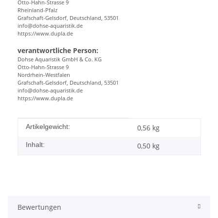
Otto-Hahn-Strasse 9
Rheinland-Pfalz
Grafschaft-Gelsdorf, Deutschland, 53501
info@dohse-aquaristik.de
https://www.dupla.de
verantwortliche Person:
Dohse Aquaristik GmbH & Co. KG
Otto-Hahn-Strasse 9
Nordrhein-Westfalen
Grafschaft-Gelsdorf, Deutschland, 53501
info@dohse-aquaristik.de
https://www.dupla.de
Produkteigenschaft
Wert
Artikelgewicht:
0,56
kg
Inhalt:
0,50 kg
Bewertungen