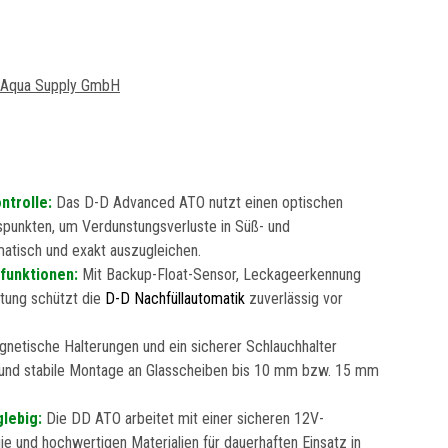
Aqua Supply GmbH
ntrolle:
Das D-D Advanced ATO nutzt einen optischen
spunkten, um Verdunstungsverluste in Süß- und
tisch und exakt auszugleichen.
funktionen:
Mit Backup-Float-Sensor, Leckageerkennung
tung schützt die
D-D Nachfüllautomatik
zuverlässig vor
netische Halterungen und ein sicherer Schlauchhalter
 und stabile Montage an Glasscheiben bis 10 mm bzw. 15 mm
glebig:
Die DD ATO arbeitet mit einer sicheren 12V-
 und hochwertigen Materialien für dauerhaften Einsatz in