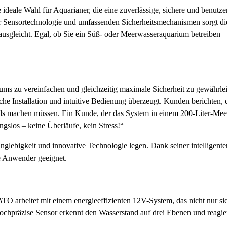
 ideale Wahl für Aquarianer, die eine zuverlässige, sichere und benut
 Sensortechnologie und umfassenden Sicherheitsmechanismen sorgt di
ausgleicht. Egal, ob Sie ein Süß- oder Meerwasseraquarium betreiben –
iums zu vereinfachen und gleichzeitig maximale Sicherheit zu gewährle
ache Installation und intuitive Bedienung überzeugt. Kunden berichten, 
 machen müssen. Ein Kunde, der das System in einem 200-Liter-Meerwas
ungslos – keine Überläufe, kein Stress!“
Langlebigkeit und innovative Technologie legen. Dank seiner intelligen
le Anwender geeignet.
ATO
arbeitet mit einem energieeffizienten 12V-System, das nicht nur si
ochpräzise Sensor erkennt den Wasserstand auf drei Ebenen und reagier