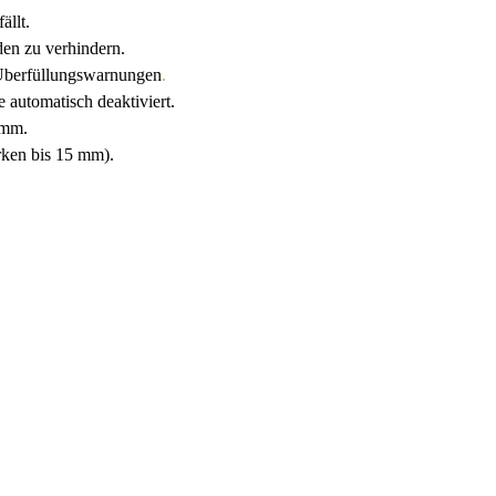
ällt.
den zu verhindern.
 Überfüllungswarnungen
.
automatisch deaktiviert.
 mm.
ärken bis 15 mm).