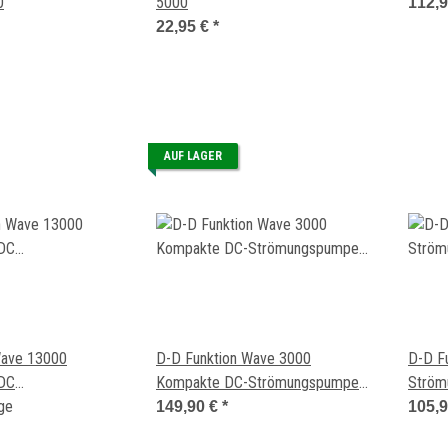
0
5000
112,
22,95 €
*
AUF LAGER
Wave 13000
D-D Funktion Wave 3000
D-D F
 DC
Kompakte DC-Strömungspumpe
Ström
e, 13.000 l/h, 30 W
age
mit Digital-Controller, 3000 l/h, 7W
Digita
149,90 €
*
105,