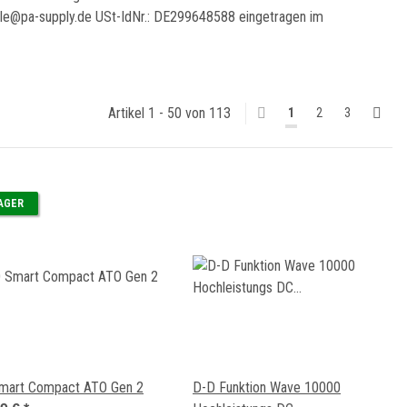
rale@pa-supply.de USt-IdNr.: DE299648588 eingetragen im
Artikel 1 - 50 von 113
1
2
3
LAGER
mart Compact ATO Gen 2
D-D Funktion Wave 10000