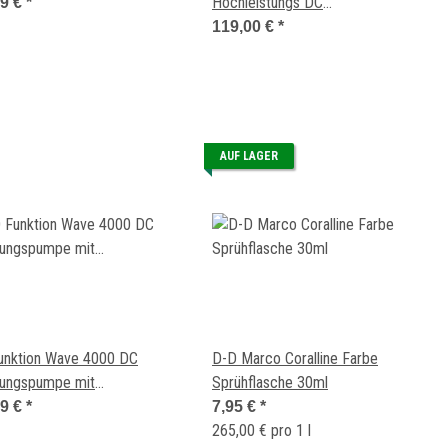
Hochleistungs DC
99 €
*
Strömungspumpe 10.000 l/h 20 W
119,00 €
*
AUF LAGER
unktion Wave 4000 DC
D-D Marco Coralline Farbe
ungspumpe mit
Sprühflasche 30ml
lcontroller 4000 l/h, 10 W
99 €
*
7,95 €
*
265,00 € pro 1 l