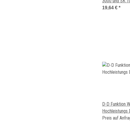
3000 und SK 1
19,64 €
*
D-D Funktion 
Hochleistungs
Strömungspump
Preis auf Anfr