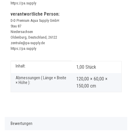
https://pa.supply
verantwortliche Person:
D-D Premium Aqua Supply GmbH
Stau 87
Niedersachsen
Oldenburg, Deutschland, 26122
zentrale@pa-supply.de
https://pa.supply
Produkteigenschaft
Wert
Inhalt:
1,00 Stück
Abmessungen ( Länge × Breite
120,00 × 60,00 ×
× Höhe ):
150,00 cm
Bewertungen