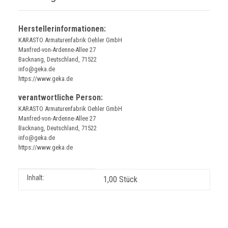
Herstellerinformationen:
KARASTO Armaturenfabrik Oehler GmbH
Manfred-von-Ardenne-Allee 27
Backnang, Deutschland, 71522
info@geka.de
https://www.geka.de
verantwortliche Person:
KARASTO Armaturenfabrik Oehler GmbH
Manfred-von-Ardenne-Allee 27
Backnang, Deutschland, 71522
info@geka.de
https://www.geka.de
Produkteigenschaft
Wert
Inhalt:
1,00 Stück