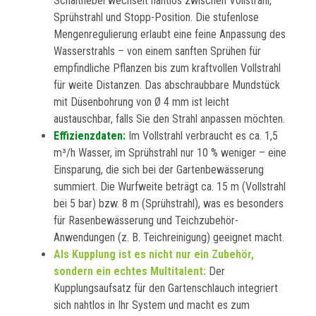
Schalthebel wechselt nahtlos zwischen Vollstrahl,
Sprühstrahl und Stopp-Position. Die stufenlose
Mengenregulierung erlaubt eine feine Anpassung des
Wasserstrahls – von einem sanften Sprühen für
empfindliche Pflanzen bis zum kraftvollen Vollstrahl
für weite Distanzen. Das abschraubbare Mundstück
mit Düsenbohrung von Ø 4 mm ist leicht
austauschbar, falls Sie den Strahl anpassen möchten.
Effizienzdaten:
Im Vollstrahl verbraucht es ca. 1,5
m³/h Wasser, im Sprühstrahl nur 10 % weniger – eine
Einsparung, die sich bei der Gartenbewässerung
summiert. Die Wurfweite beträgt ca. 15 m (Vollstrahl
bei 5 bar) bzw. 8 m (Sprühstrahl), was es besonders
für Rasenbewässerung und Teichzubehör-
Anwendungen (z. B. Teichreinigung) geeignet macht.
Als Kupplung ist es nicht nur ein Zubehör,
sondern ein echtes Multitalent:
Der
Kupplungsaufsatz für den Gartenschlauch integriert
sich nahtlos in Ihr System und macht es zum