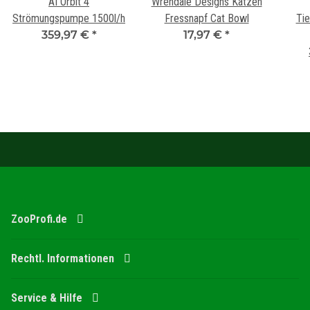
AI Orbit 4
Wrendale Designs Katzen
Strömungspumpe 1500l/h
Fressnapf Cat Bowl
Tie
359,97 €
*
17,97 €
*
ZooProfi.de
Rechtl. Informationen
Service & Hilfe