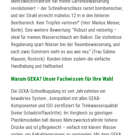
Mehrzweckstrahlrohr hat meine Gartenbewässerung
revolutioniert – der Schnellverschluss rastet bombensicher,
und der Strahl erreicht mühelos 12 m in den hinteren
Beetbereich. Kein Tropfen verloren!" (Herr Markus Meiser,
Berlin). Eine weitere Bewertung: "Robust und vielseitig –
ideal für meinen Wasserschlauch am Balkon. Die stufenlose
Regulierung spart Wasser bei der Rasenbewässerung, und
nach zwei Sommern sieht es aus wie neu." (Frau Sabine
Klausen, Rostock). Kunden loben zudem die einfache
Handhabung und Haltbarkeit.
Warum GEKA? Unser Fachwissen für Ihre Wahl
Die GEKA-Schnellkupplung ist seit Jahrzehnten ein
bewährtes System , kompatibel mit allen GEKA-
Komponenten und ISO-zertifiziert für Trinkwasserqualität
(keine Schadstoffaustritte). Im Vergleich zu günstigen
Plastikmodellen hält dieses Mehrzweckstrahlrohr höhere
Drücke und ist pflegeleicht – einfach mit klarem Wasser
spülen, um Kalkablagerungen zu vermeiden. Mit dem GEKA