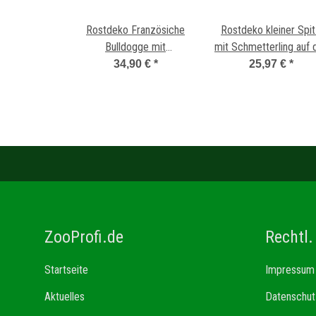
Rostdeko Französiche
Rostdeko kleiner Spi
Bulldogge mit
mit Schmetterling auf 
Schmetterling auf der
Schnute
34,90 €
*
25,97 €
*
Nase
ZooProfi.de
Rechtl.
Startseite
Impressum
Aktuelles
Datenschut