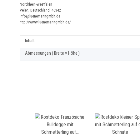
Nordrhein-Westfalen
Velen, Deutschland, 46342
info@luenemanngmbh.de
http://www.luenemanngmbh.de/
Produkteigenschaft
Wert
Inhalt:
Abmessungen ( Breite × Höhe ):