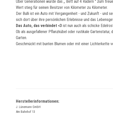
Über Generationen wurde das ,, Bett auf 4 Rädern '' zum treu
Wert stieg für seinen Besitzer von Kilometer zu Kilometer.
Der Bulli ist ein Auto mit Vergangenheit - und Zukunft - un
sich dort über ihre persönlichen Erlebnisse und das Lebensg
Das Auto, das verbindet <3
ist nun auch als schicke Edelrost
Ob als ausgefallener Pflanzkübel oder rustikale Gartenstatur, 
Garten.
Geschmückt mit bunten Blumen oder mit einer Lichterkette ve
Herstellerinformationen:
J. Lünemann GmbH
Am Bahnhof 13