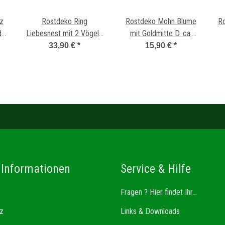
tz
Rostdeko Ring
Rostdeko Mohn Blume
R
der
Liebesnest mit 2 Vögeln
mit Goldmitte D. ca.
zum Hängen D:50cm
15cm Stab 4mm Länge
33,90 €
*
15,90 €
*
80cm
 Informationen
Service & Hilfe
Fragen ? Hier findet Ihr...
z
Links & Downloads