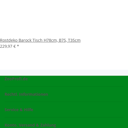
Rostdeko Barock Tisch H78cm, B75, T35cm
229,97 €
*
ZooProfi.de
Rechtl. Informationen
Service & Hilfe
Konto, Versand & Zahlung