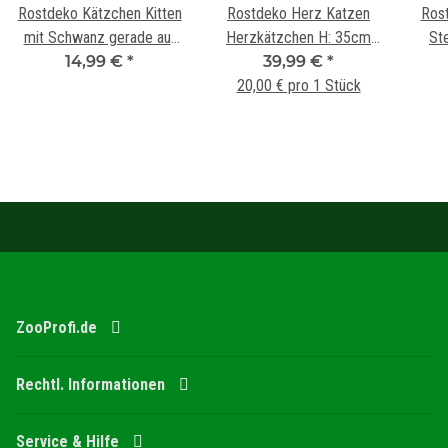
Rostdeko Kätzchen Kitten
Rostdeko Herz Katzen
Ros
mit Schwanz gerade auf
Herzkätzchen H: 35cm
St
Platte Hca.20-25cm Bc.
14,99 €
*
39,99 €
auf Platte
*
n
22-29cm
20,00 € pro 1 Stück
ZooProfi.de
Rechtl. Informationen
Service & Hilfe