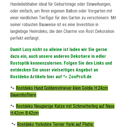
Hundeliebhaber ideal für Geburtstage oder Einweihungen,
oder einfach, um Ihren eigenen Balkon oder Vorgarten mit
einer niedlichen Tierfigur für den Garten zu verschönern. Mit
seiner robusten Bauweise ist es eine Investition in
langlebige Heimdeko, die den Charme von Rost Dekoration
perfekt einfängt.
Damit Lucy nicht so alleine ist laden wir Sie gerne
dazu ein, auch unsere anderen Dekotiere in edler
Rostoptik kennenzulernen. Folgen Sie den Links und
entdecken Sie unser vielseitiges Angebot an
Rostdeko Artikeln hier auf
🐾
ZooProfi.de
🐾
Rostdeko Hund Goldenretriever klein Goldie H:24cm
Bauernhoftiere
🐾
Rostdeko Neugierige Katze mit Schmetterling auf Nase
H:42cm B:42cm
🐾
Rostdeko Yorkshire Terrier Yorki auf Platte