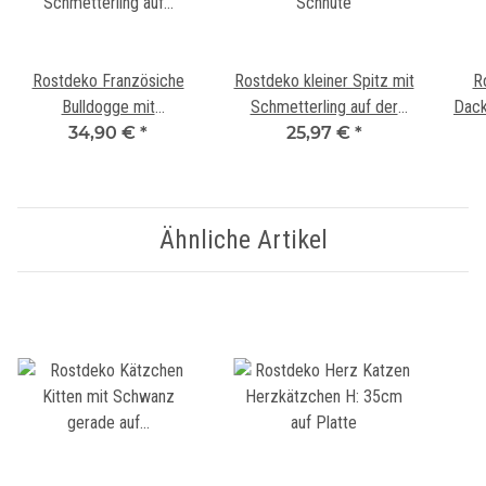
Rostdeko Französiche
Rostdeko kleiner Spitz mit
R
Bulldogge mit
Schmetterling auf der
Dack
Schmetterling auf der
34,90 €
*
25,97 €
Schnute
*
Nase
Ähnliche Artikel