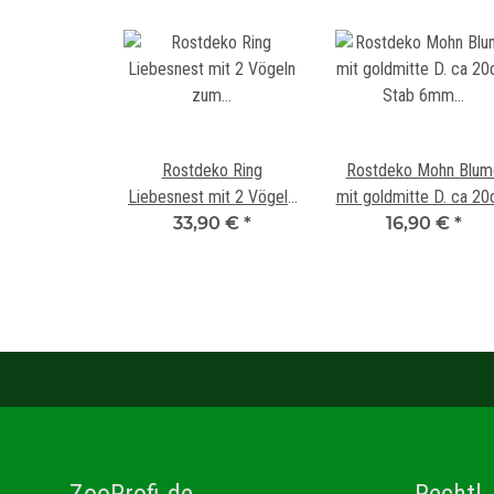
Rostdeko Ring
Rostdeko Mohn Blum
Liebesnest mit 2 Vögeln
mit goldmitte D. ca 2
zum Hängen D:50cm
33,90 €
*
Stab 6mm Länge 100
16,90 €
*
ZooProfi.de
Rechtl.