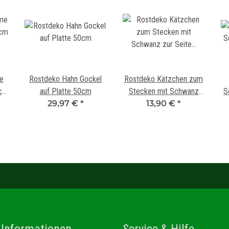
e
Rostdeko Hahn Gockel
Rostdeko Kätzchen zum
0cm
auf Platte 50cm
Stecken mit Schwanz
S
cm
29,97 €
*
zur Seite 20-25cm
13,90 €
*
 Informationen
Service & Hilfe