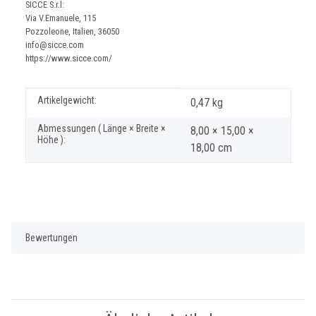
SICCE S.r.l:
Via V.Emanuele, 115
Pozzoleone, Italien, 36050
info@sicce.com
https://www.sicce.com/
Produkteigenschaft
Wert
Artikelgewicht:
0,47
kg
Abmessungen ( Länge × Breite ×
8,00 × 15,00 ×
Höhe ):
18,00 cm
Bewertungen