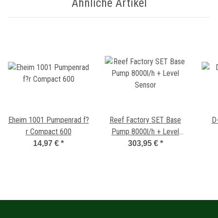
Ähnliche Artikel
Eheim 1001 Pumpenrad f?
Reef Factory SET Base
D
r Compact 600
Pump 8000l/h + Level
Sensor
14,97 €
*
303,95 €
*