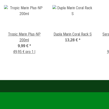
Tropic Marin Plus-NP
Dupla Marin Coral Rack S
Sera
200ml
13,28 €
*
F
9,99 €
*
49,95 € pro 1 l
9