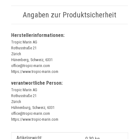
Angaben zur Produktsicherheit
Herstellerinformationen:
Tropic Marin AG
Rothusstraße 21
Zürich
Hünenberg, Schweiz, 6331
office@tropic-marin.com
https://www.tropic-marin.com
verantwortliche Person:
Tropic Marin AG
Rothusstraße 21
Zürich
Hühnenburg, Schweiz, 6331
office@tropic-marin.com
https://www.tropic-marin.com
Produkteigenschaft
Wert
Artikelgewicht:
0,30
kg