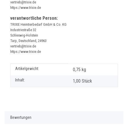
vertrieb@trixie.de
https://www.trixie.de
verantwortliche Person:
TRIXIE Heimtierbedarf GmbH & Co. KG
Industriestraße 32
Schleswig-Holstein
Tarp, Deutschland, 24963
vertrieb@trixie.de
https://www.trixie.de
Produkteigenschaft
Wert
Artikelgewicht:
0,75
kg
Inhalt:
1,00 Stück
Bewertungen