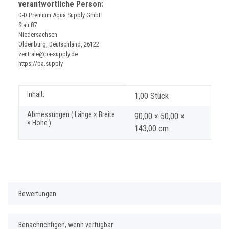
verantwortliche Person:
D-D Premium Aqua Supply GmbH
Stau 87
Niedersachsen
Oldenburg, Deutschland, 26122
zentrale@pa-supply.de
https://pa.supply
Produkteigenschaft
Wert
Inhalt:
1,00 Stück
Abmessungen ( Länge × Breite
90,00 × 50,00 ×
× Höhe ):
143,00 cm
Bewertungen
Benachrichtigen, wenn verfügbar