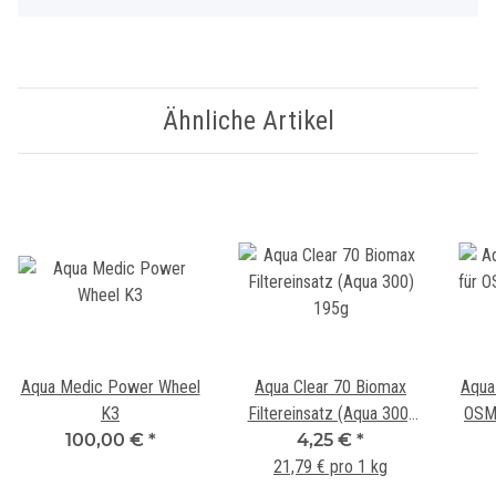
Ähnliche Artikel
Aqua Medic Power Wheel
Aqua Clear 70 Biomax
Aqua
K3
Filtereinsatz (Aqua 300)
OSM
100,00 €
*
4,25 €
195g
*
21,79 € pro 1 kg